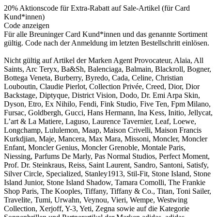
20% Aktionscode für Extra-Rabatt auf Sale-Artikel (für Card
Kund*innen)
Code anzeigen
Für alle Breuninger Card Kund*innen und das genannte Sortiment
gültig. Code nach der Anmeldung im letzten Bestellschritt einlösen.
Nicht gültig auf Artikel der Marken Agent Provocateur, Alaia, All
Saints, Arc Teryx, Ba&Sh, Balenciaga, Balmain, Blackroll, Bogner,
Bottega Veneta, Burberry, Byredo, Cada, Celine, Christian
Louboutin, Claudie Pierlot, Collection Privée, Creed, Dior, Dior
Backstage, Diptyque, District Vision, Dodo, Dr. Emi Arpa Skin,
Dyson, Etro, Ex Nihilo, Fendi, Fink Studio, Five Ten, Fpm Milano,
Fursac, Goldbergh, Gucci, Hans Hermann, Ina Kess, Initio, Jellycat,
L’art & La Matiere, Laguso, Laurence Tavernier, Leaf, Loewe,
Longchamp, Lululemon, Maap, Maison Crivelli, Maison Francis
Kurkdjian, Maje, Mancera, Max Mara, Missoni, Moncler, Moncler
Enfant, Moncler Genius, Moncler Grenoble, Montale Paris,
Niessing, Parfums De Marly, Pas Normal Studios, Perfect Moment,
Prof. Dr. Steinkraus, Reiss, Saint Laurent, Sandro, Santoni, Satisfy,
Silver Circle, Specialized, Stanley1913, Stil-Fit, Stone Island, Stone
Island Junior, Stone Island Shadow, Tamara Comolli, The Frankie
Shop Paris, The Kooples, Tiffany, Tiffany & Co., Titan, Toni Sailer,
Travelite, Tumi, Urwahn, Veynou, Vieri, Wempe, Westwing
Collection, Xerjoff, Y-3, Yeti, Zegna sowie auf die Kategorie