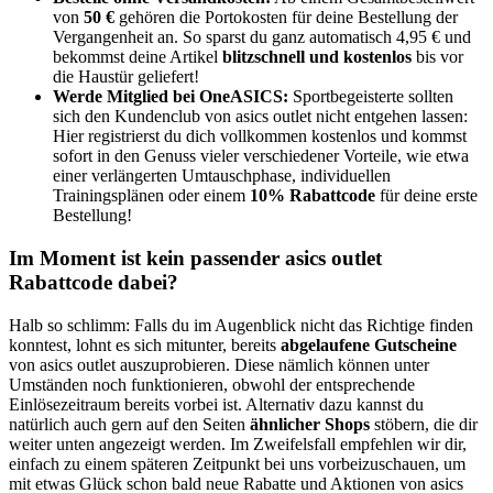
von
50 €
gehören die Portokosten für deine Bestellung der
Vergangenheit an. So sparst du ganz automatisch 4,95 € und
bekommst deine Artikel
blitzschnell und kostenlos
bis vor
die Haustür geliefert!
Werde Mitglied bei OneASICS:
Sportbegeisterte sollten
sich den Kundenclub von asics outlet nicht entgehen lassen:
Hier registrierst du dich vollkommen kostenlos und kommst
sofort in den Genuss vieler verschiedener Vorteile, wie etwa
einer verlängerten Umtauschphase, individuellen
Trainingsplänen oder einem
10% Rabattcode
für deine erste
Bestellung!
Im Moment ist kein passender asics outlet
Rabattcode dabei?
Halb so schlimm: Falls du im Augenblick nicht das Richtige finden
konntest, lohnt es sich mitunter, bereits
abgelaufene Gutscheine
von asics outlet auszuprobieren. Diese nämlich können unter
Umständen noch funktionieren, obwohl der entsprechende
Einlösezeitraum bereits vorbei ist. Alternativ dazu kannst du
natürlich auch gern auf den Seiten
ähnlicher Shops
stöbern, die dir
weiter unten angezeigt werden. Im Zweifelsfall empfehlen wir dir,
einfach zu einem späteren Zeitpunkt bei uns vorbeizuschauen, um
mit etwas Glück schon bald neue Rabatte und Aktionen von asics