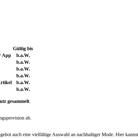
Gültig bis
r App
b.a.W.
b.a.W.
b.a.W.
b.a.W.
rtikel
b.a.W.
b.a.W.
utz gesammelt
.
ngsprovision ab.
ebot auch eine vielfältige Auswahl an nachhaltiger Mode. Hier kannst d