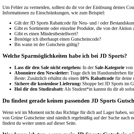
Um Fehler zu vermeiden, solltest du dir vor der Einlösung deines C
Informationen zu Einschränkungen, wie zum Beispiel:
Gilt der JD Sports Rabattcode für Neu- und / oder Bestandsku
Gibt es Sortimente oder einzelne Produkte, die von der Aktion 
Gibt es einen Mindestbestellwert?
Benötige ich überhaupt einen Gutscheincode?
Bis wann ist der Gutschein gültig?
Welche Sparmöglichkeiten habe ich bei JD Sports?
Lass dir den Sale nicht entgehen:
In der
Sale-Kategorie
von 
Abonniere den Newsletter:
Trage dich im Handumdrehen für d
Beste: Zusätzlich erhältst du einen
10% Rabattcode
für deine 
Sichere dir kostenlose Lieferung:
Shoppe bei JD Sports im Ge
Hol dir den Studirabatt:
Als Student*in kannst du dir ab sofo
Du findest gerade keinen passenden JD Sports Gutsc
Wenn wir im Moment nicht das Richtige für dich auf Lager haben, so
von
Grüne
Gutscheine
sind nämlich regelmäßig auf der Suche nach ne
findest du weiter unten auf dieser Seite.