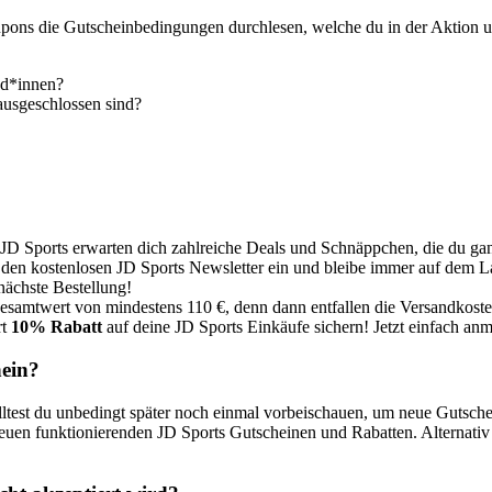
oupons die Gutscheinbedingungen durchlesen, welche du in der Aktion 
nd*innen?
ausgeschlossen sind?
JD Sports erwarten dich zahlreiche Deals und Schnäppchen, die du gan
en kostenlosen JD Sports Newsletter ein und bleibe immer auf dem La
nächste Bestellung!
samtwert von mindestens 110 €, denn dann entfallen die Versandkoste
rt
10% Rabatt
auf deine JD Sports Einkäufe sichern! Jetzt einfach a
hein?
lltest du unbedingt später noch einmal vorbeischauen, um neue Gutsche
uen funktionierenden JD Sports Gutscheinen und Rabatten. Alternativ