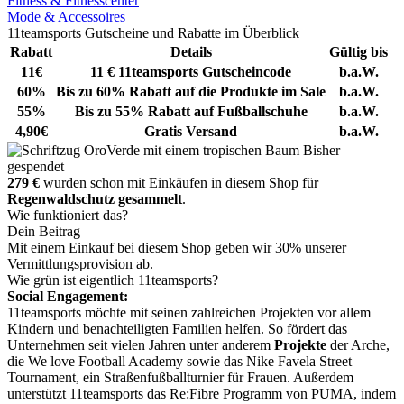
Fitness & Fitnesscenter
Mode & Accessoires
11teamsports Gutscheine und Rabatte im Überblick
Rabatt
Details
Gültig bis
11€
11 € 11teamsports Gutscheincode
b.a.W.
60%
Bis zu 60% Rabatt auf die Produkte im Sale
b.a.W.
55%
Bis zu 55% Rabatt auf Fußballschuhe
b.a.W.
4,90€
Gratis Versand
b.a.W.
Bisher
gespendet
279 €
wurden schon mit Einkäufen in diesem Shop für
Regenwaldschutz gesammelt
.
Wie funktioniert das?
Dein Beitrag
Mit einem Einkauf bei diesem Shop geben wir 30% unserer
Vermittlungsprovision ab.
Wie grün ist eigentlich 11teamsports?
Social Engagement:
11teamsports möchte mit seinen zahlreichen Projekten vor allem
Kindern und benachteiligten Familien helfen. So fördert das
Unternehmen seit vielen Jahren unter anderem
Projekte
der Arche,
die We love Football Academy sowie das Nike Favela Street
Tournament, ein Straßenfußballturnier für Frauen. Außerdem
unterstützt 11teamsports das Re:Fibre Programm von PUMA, indem