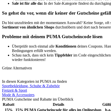
Sale ist für alle da:
In der Sale-Kategorie findest du durchgän
So gehst du vor, wenn dir keiner der Gutscheine gefäll
Du bist unzufrieden mit der momentanen Auswahl? Keine Sorge, oft st
Sortiment von ähnlichen Shops
durchstöbern und dort nach bessere
Probleme mit deinem PUMA Gutscheincode lösen
Überprüfe noch einmal alle
Konditionen
deines Coupons. Hast d
Bedingungen erfüllt werden.
Schau nach, dass sich kein
Tippfehler
im Code eingeschlichen 
wieder funktionieren!
Grüne Alternativen
In diesen Kategorien ist PUMA zu finden
Sportbekleidung, Schuhe & Zubehör
Freizeit & Sport
Mode & Accessoires
PUMA Gutscheine und Rabatte im Überblick
Rabatt
Details
Gülti
15%
15% PUMA Gutscheincode für alles im Onlineshop
b.a