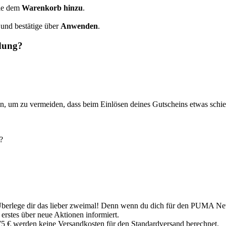
sie dem
Warenkorb hinzu
.
 und bestätige über
Anwenden
.
ndung?
n, um zu vermeiden, dass beim Einlösen deines Gutscheins etwas schie
?
Überlege dir das lieber zweimal! Denn wenn du dich für den PUMA New
erstes über neue Aktionen informiert.
5 € werden keine Versandkosten für den Standardversand berechnet.