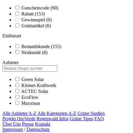
Gutscheincode
(90)
Rabatt
(153)
Gewinnspiel
(0)
Gratisartikel
(6)
Einlöseart
Bestandskunde
(155)
Neukunde
(6)
Anbieter
Green Solar
Kleines Kraftwerk
ACTEC Solar
EcoFlow
Maxxisun
Alle Anbieter A-Z
Alle Kategorien A-Z
Grüne Studien
Projekt OroVerde
Regenwald Infos
Grüne Tipps
FAQ
Über Uns
Presse
Kontakt
Impressum
/
Datenschutz