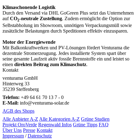
Klimaschonende Logistik
Durch den Versand via DHL GoGreen Plus setzt das Unternehmen
auf
CO
-neutrale Zustellung
. Zudem ermöglicht die Option zur
2
Selbstabholung im Showroom, unnötigen Verpackungsmüll sowie
zusätzliche Belastungen durch Speditionen effektiv einzusparen.
Motor der Energiewende
Mit Balkonkraftwerken und PV-Lösungen fördert Venturama die
dezentrale Stromerzeugung. Jedes installierte System spart über
seine gesamte Laufzeit aktiv fossile Brennstoffe ein und leistet so
einen
direkten Beitrag zum Klimaschutz
.
Kontakt
venturama GmbH
Hinterweg 33
35239 Steffenberg
Telefon:
+49 64 61 70 13 7 - 0
E-Mail:
info@venturama-solar.de
AGB des Shops
Alle Anbieter A-Z
Alle Kategorien A-Z
Grüne Studien
Projekt OroVerde
Regenwald Infos
Grüne Tipps
FAQ
Über Uns
Presse
Kontakt
Impressum
/
Datenschutz