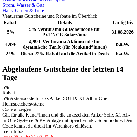
Strom, Wasser & Gas
Haus, Garten & Tiere
Venturama Gutscheine und Rabatte im Überblick
Rabatt
Details
Gültig bis
5% Venturama Gutscheincode für
5%
31.08.2026
PVENCE Solarzäune
4,99 € Venturama Aktionscode für
4,99€
b.a.W.
dynamische Tarife (für Neukund*innen)
22%
Bis zu 22% Rabatt auf die Artikel in Deals
b.a.W.
Abgelaufene Gutscheine der letzten 14
Tage
5%
Rabatt
5% Aktionscode für das Anker SOLIX X1 All-in-One
Heimspeichersysteme
Code anzeigen
Gilt für alle Kund*innen und die angezeigten Anker Solix X1 All-
in-One Systeme & PV Anlage mit Speicher inkl. Solarmodule. Den
Code kannst du direkt im Warenkorb einlösen.
mehr Infos
war gültig bis: 31.07.2026