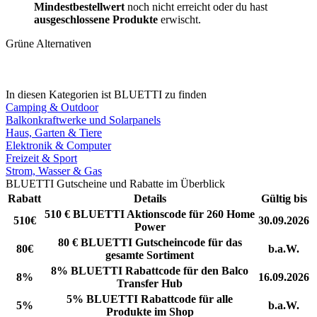
Mindestbestellwert
noch nicht erreicht oder du hast
ausgeschlossene Produkte
erwischt.
Grüne Alternativen
In diesen Kategorien ist BLUETTI zu finden
Camping & Outdoor
Balkonkraftwerke und Solarpanels
Haus, Garten & Tiere
Elektronik & Computer
Freizeit & Sport
Strom, Wasser & Gas
BLUETTI Gutscheine und Rabatte im Überblick
Rabatt
Details
Gültig bis
510 € BLUETTI Aktionscode für 260 Home
510€
30.09.2026
Power
80 € BLUETTI Gutscheincode für das
80€
b.a.W.
gesamte Sortiment
8% BLUETTI Rabattcode für den Balco
8%
16.09.2026
Transfer Hub
5% BLUETTI Rabattcode für alle
5%
b.a.W.
Produkte im Shop