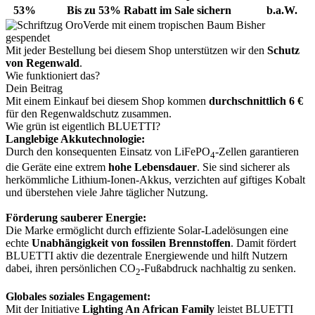
53%
Bis zu 53% Rabatt im Sale sichern
b.a.W.
Bisher
gespendet
Mit jeder Bestellung bei diesem Shop unterstützen wir den
Schutz
von Regenwald
.
Wie funktioniert das?
Dein Beitrag
Mit einem Einkauf bei diesem Shop kommen
durchschnittlich 6 €
für den Regenwaldschutz zusammen.
Wie grün ist eigentlich BLUETTI?
Langlebige Akkutechnologie:
Durch den konsequenten Einsatz von LiFePO
-Zellen garantieren
4
die Geräte eine extrem
hohe Lebensdauer
. Sie sind sicherer als
herkömmliche Lithium-Ionen-Akkus, verzichten auf giftiges Kobalt
und überstehen viele Jahre täglicher Nutzung.
Förderung sauberer Energie:
Die Marke ermöglicht durch effiziente Solar-Ladelösungen eine
echte
Unabhängigkeit von fossilen Brennstoffen
. Damit fördert
BLUETTI aktiv die dezentrale Energiewende und hilft Nutzern
dabei, ihren persönlichen CO
-Fußabdruck nachhaltig zu senken.
2
Globales soziales Engagement:
Mit der Initiative
Lighting An African Family
leistet BLUETTI