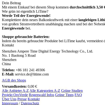
Dein Beitrag
Mit einem Einkauf bei diesem Shop kommen
durchschnittlich 3,50 
Wie grün ist eigentlich LiTime?
Werde Teil der Energiewende!
Komplettiere dein neues Balkonkraftwerk mit einer
langlebigen Lith
von großen Stromvertreibern unabhängig machen und bei der Neben
Energiewende
bei.
Shoppe gebrauchte Batterien:
Indem du bereits gebrauchte Produkte bei LiTime kaufst, vermeidest d
Kontakt
Shenzhen Ampere Time Digital Energy Technology Co., Ltd.
No. 1 Baolong 5 Road
Shenzhen
China
Telefon:
+86 181 241 49306
E-Mail:
service.de@litime.com
AGB des Shops
Versandkosten:
0,00 €
Alle Anbieter A-Z
Alle Kategorien A-Z
Grüne Studien
Projekt OroVerde
Regenwald Infos
Grüne Tipps
FAQ
Über Uns
Presse
Kontakt
Impressum
/
Datenschutz