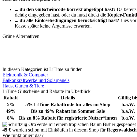
... du den Gutscheincode korrekt abgetippt hast?
Da bereits
richtig eingegeben hast, oder du nutzt direkt die
Kopier-Funkt
... du alle Einlösebedingungen berücksichtigt hast?
Lies vor
Kasse später keine Ärgernisse erwarten.
Grüne Alternativen
In diesen Kategorien ist LiTime zu finden
Elektronik & Computer
Balkonkraftwerke und Solarpanels
Haus, Garten & Tiere
LiTime Gutscheine und Rabatte im Überblick
Rabatt
Details
Gültig bi
5%
5% LiTime Rabattcode für alles im Shop
b.a.W.
49%
Bis zu 49% Rabatt im Sommer Sale
b.a.W.
8%
Bis zu 8% Rabatt für registrierte Nutzer*innen
b.a.W.
Bisher gespendet
45 €
wurden schon mit Einkäufen in diesem Shop für
Regenwaldsch
Wie funktioniert das?