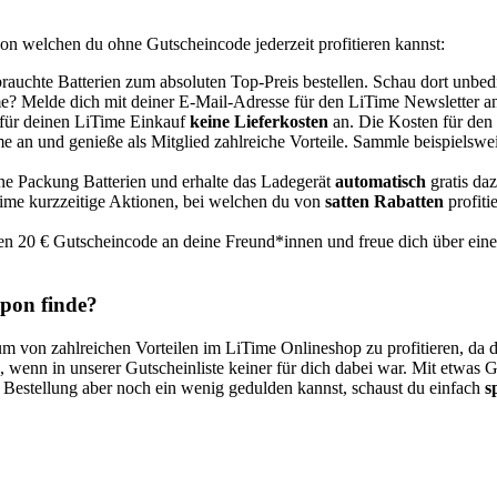
on welchen du ohne Gutscheincode jederzeit profitieren kannst:
rauchte Batterien zum absoluten Top-Preis bestellen. Schau dort unbed
me? Melde dich mit deiner E-Mail-Adresse für den LiTime Newsletter a
 für deinen LiTime Einkauf
keine Lieferkosten
an. Die Kosten für den
 an und genieße als Mitglied zahlreiche Vorteile. Sammle beispielswe
ne Packung Batterien und erhalte das Ladegerät
automatisch
gratis daz
ime kurzzeitige Aktionen, bei welchen du von
satten Rabatten
profiti
n 20 € Gutscheincode an deine Freund*innen und freue dich über ein
pon finde?
um von zahlreichen Vorteilen im LiTime Onlineshop zu profitieren, da 
 wenn in unserer Gutscheinliste keiner für dich dabei war. Mit etwas Gl
 Bestellung aber noch ein wenig gedulden kannst, schaust du einfach
s