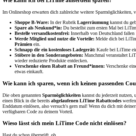
Wie kann ich bei LiTime außerdem sparen?
Im Onlineshop erwarten dich zahlreiche weitere Sparmöglichkeiten, v
Shoppe B-Ware:
In der Rubrik
Lagerräumung
kannst du geb
Spare als Neukund*in:
Du bestellst zum ersten Mal bei LiTi
Bestelle versandkostenfrei:
Innerhalb von Deutschland fallen
Werde Mitglied und nutze die Vorteile:
Melde dich bei LiTime
Prämien
ein.
Schnapp dir ein kostenloses Ladegerät:
Kaufe bei LiTime ei
Stöbere in den Sonderangeboten:
Manchmal veranstaltet LiT
wieder reduzierte Produkte entdecken.
Verschenke einen Rabatt an Freund*innen:
Verschenke eine
etwas einkauft.
Wie kann ich sparen, wenn ich keinen passenden Cou
Die oben genannten
Sparmöglichkeiten
kannst du jederzeit nutzen, 
einen Blick in die bereits
abgelaufenen LiTime Rabattcodes
werfen,
Enddatum einlösen, also versuch's gern mal! Wenn du dich mit deiner
verfügbaren Code zu deinem Vorteil.
Wieso lässt sich mein LiTime Code nicht einlösen?
Hast du schon überprüft, ob...