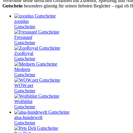
Verwöhne deine tierischen Gefährten mit Zubehör, Spielzeug und Nah
Gutschein
besonders günstig für seinen liebsten Begleiter – egal ob 
zooplus
Gutscheine
Fressnapf
Gutscheine
ZooRoyal
Gutscheine
Medpets
Gutscheine
WOW.pet
Gutscheine
Wolfsblut
Gutscheine
alsa-hundewelt
Gutscheine