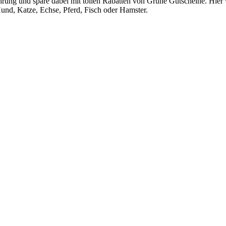
rung und spare dabei mit tollen Rabatten von
Grüne
Gutscheine
. Hier
Hund, Katze, Echse, Pferd, Fisch oder Hamster.