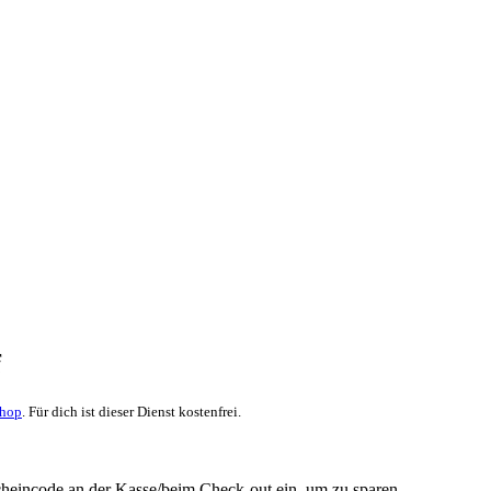
f
Shop
. Für dich ist dieser Dienst kostenfrei.
scheincode an der Kasse/beim Check-out ein, um zu sparen.