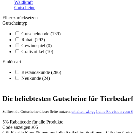
Waldkraft
Gutscheine
Filter zurücksetzen
Gutscheintyp
Gutscheincode
(139)
Rabatt
(292)
Gewinnspiel
(0)
Gratisartikel
(10)
Einlöseart
Bestandskunde
(286)
Neukunde
(24)
Die beliebtesten Gutscheine für Tierbedar
Solltest du Gutscheine dieser Seite nutzen,
erhalten wir ggf. eine Provision vom 
5% Rabattcode für alle Produkte
Code anzeigen
s05
Gilt für alle Kund*innen und alle Artikel im Sortiment. Gib den Gut