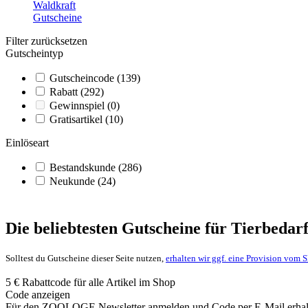
Waldkraft
Gutscheine
Filter zurücksetzen
Gutscheintyp
Gutscheincode
(139)
Rabatt
(292)
Gewinnspiel
(0)
Gratisartikel
(10)
Einlöseart
Bestandskunde
(286)
Neukunde
(24)
Die beliebtesten Gutscheine für Tierbedar
Solltest du Gutscheine dieser Seite nutzen,
erhalten wir ggf. eine Provision vom 
5 € Rabattcode für alle Artikel im Shop
Code anzeigen
Für den ZOOLOGE Newsletter anmelden und Code per E-Mail erhalte