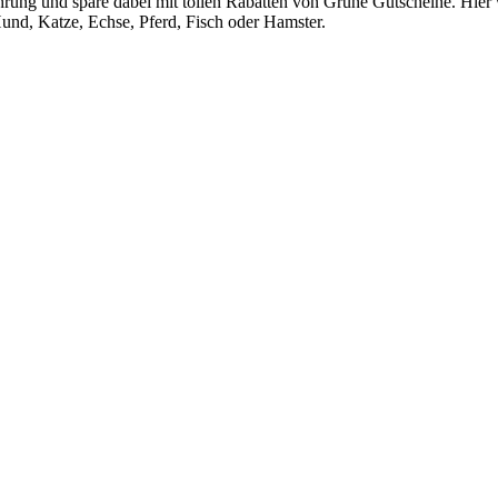
rung und spare dabei mit tollen Rabatten von
Grüne
Gutscheine
. Hier
Hund, Katze, Echse, Pferd, Fisch oder Hamster.