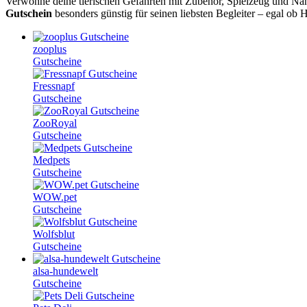
Verwöhne deine tierischen Gefährten mit Zubehör, Spielzeug und Nah
Gutschein
besonders günstig für seinen liebsten Begleiter – egal ob 
zooplus
Gutscheine
Fressnapf
Gutscheine
ZooRoyal
Gutscheine
Medpets
Gutscheine
WOW.pet
Gutscheine
Wolfsblut
Gutscheine
alsa-hundewelt
Gutscheine