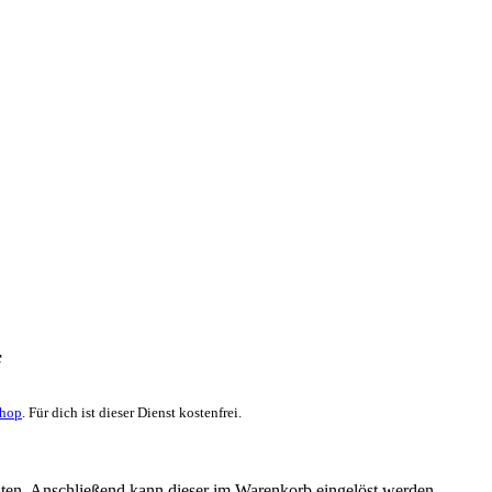
f
Shop
. Für dich ist dieser Dienst kostenfrei.
n. Anschließend kann dieser im Warenkorb eingelöst werden.