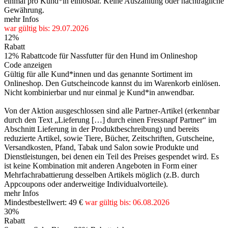
einmal pro Kund*in einlösbar. Keine Auszahlung oder nachträgliche
Gewährung.
mehr Infos
war gültig bis: 29.07.2026
12%
Rabatt
12% Rabattcode für Nassfutter für den Hund im Onlineshop
Code anzeigen
Gültig für alle Kund*innen und das genannte Sortiment im
Onlineshop. Den Gutscheincode kannst du im Warenkorb einlösen.
Nicht kombinierbar und nur einmal je Kund*in anwendbar.
Von der Aktion ausgeschlossen sind alle Partner-Artikel (erkennbar
durch den Text „Lieferung […] durch einen Fressnapf Partner“ im
Abschnitt Lieferung in der Produktbeschreibung) und bereits
reduzierte Artikel, sowie Tiere, Bücher, Zeitschriften, Gutscheine,
Versandkosten, Pfand, Tabak und Salon sowie Produkte und
Dienstleistungen, bei denen ein Teil des Preises gespendet wird. Es
ist keine Kombination mit anderen Angeboten in Form einer
Mehrfachrabattierung desselben Artikels möglich (z.B. durch
Appcoupons oder anderweitige Individualvorteile).
mehr Infos
Mindestbestellwert: 49 €
war gültig bis: 06.08.2026
30%
Rabatt