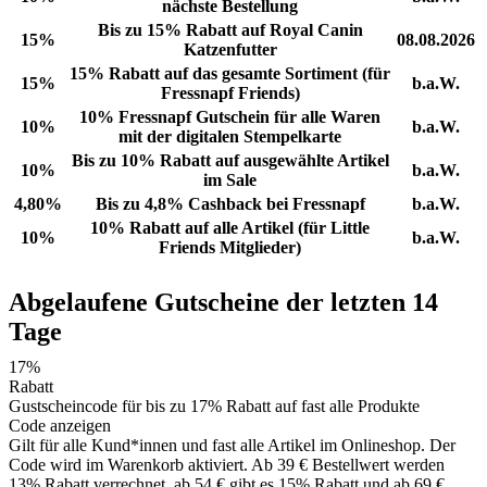
nächste Bestellung
Bis zu 15% Rabatt auf Royal Canin
15%
08.08.2026
Katzenfutter
15% Rabatt auf das gesamte Sortiment (für
15%
b.a.W.
Fressnapf Friends)
10% Fressnapf Gutschein für alle Waren
10%
b.a.W.
mit der digitalen Stempelkarte
Bis zu 10% Rabatt auf ausgewählte Artikel
10%
b.a.W.
im Sale
4,80%
Bis zu 4,8% Cashback bei Fressnapf
b.a.W.
10% Rabatt auf alle Artikel (für Little
10%
b.a.W.
Friends Mitglieder)
Abgelaufene Gutscheine der letzten 14
Tage
17%
Rabatt
Gustscheincode für bis zu 17% Rabatt auf fast alle Produkte
Code anzeigen
Gilt für alle Kund*innen und fast alle Artikel im Onlineshop. Der
Code wird im Warenkorb aktiviert. Ab 39 € Bestellwert werden
13% Rabatt verrechnet, ab 54 € gibt es 15% Rabatt und ab 69 €