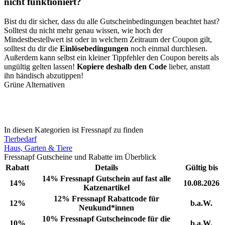
nicht funktioniert?
Bist du dir sicher, dass du alle Gutscheinbedingungen beachtet hast?
Solltest du nicht mehr genau wissen, wie hoch der
Mindestbestellwert ist oder in welchem Zeitraum der Coupon gilt,
solltest du dir die
Einlösebedingungen
noch einmal durchlesen.
Außerdem kann selbst ein kleiner Tippfehler den Coupon bereits als
ungültig gelten lassen!
Kopiere deshalb den Code
lieber, anstatt
ihn händisch abzutippen!
Grüne Alternativen
In diesen Kategorien ist Fressnapf zu finden
Tierbedarf
Haus, Garten & Tiere
Fressnapf Gutscheine und Rabatte im Überblick
Rabatt
Details
Gültig bis
14% Fressnapf Gutschein auf fast alle
14%
10.08.2026
Katzenartikel
12% Fressnapf Rabattcode für
12%
b.a.W.
Neukund*innen
10% Fressnapf Gutscheincode für die
10%
b.a.W.