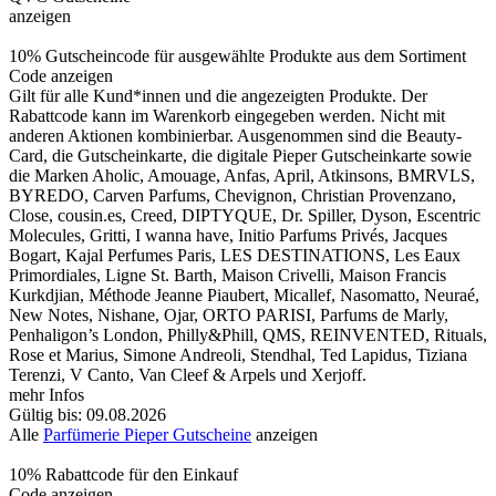
anzeigen
10% Gutscheincode für ausgewählte Produkte aus dem Sortiment
Code anzeigen
Gilt für alle Kund*innen und die angezeigten Produkte. Der
Rabattcode kann im Warenkorb eingegeben werden. Nicht mit
anderen Aktionen kombinierbar. Ausgenommen sind die Beauty-
Card, die Gutscheinkarte, die digitale Pieper Gutscheinkarte sowie
die Marken Aholic, Amouage, Anfas, April, Atkinsons, BMRVLS,
BYREDO, Carven Parfums, Chevignon, Christian Provenzano,
Close, cousin.es, Creed, DIPTYQUE, Dr. Spiller, Dyson, Escentric
Molecules, Gritti, I wanna have, Initio Parfums Privés, Jacques
Bogart, Kajal Perfumes Paris, LES DESTINATIONS, Les Eaux
Primordiales, Ligne St. Barth, Maison Crivelli, Maison Francis
Kurkdjian, Méthode Jeanne Piaubert, Micallef, Nasomatto, Neuraé,
New Notes, Nishane, Ojar, ORTO PARISI, Parfums de Marly,
Penhaligon’s London, Philly&Phill, QMS, REINVENTED, Rituals,
Rose et Marius, Simone Andreoli, Stendhal, Ted Lapidus, Tiziana
Terenzi, V Canto, Van Cleef & Arpels und Xerjoff.
mehr Infos
Gültig bis: 09.08.2026
Alle
Parfümerie Pieper Gutscheine
anzeigen
10% Rabattcode für den Einkauf
Code anzeigen