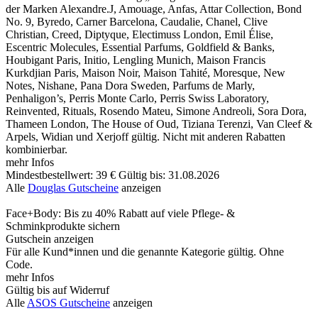
der Marken Alexandre.J, Amouage, Anfas, Attar Collection, Bond
No. 9, Byredo, Carner Barcelona, Caudalie, Chanel, Clive
Christian, Creed, Diptyque, Electimuss London, Emil Élise,
Escentric Molecules, Essential Parfums, Goldfield & Banks,
Houbigant Paris, Initio, Lengling Munich, Maison Francis
Kurkdjian Paris, Maison Noir, Maison Tahité, Moresque, New
Notes, Nishane, Pana Dora Sweden, Parfums de Marly,
Penhaligon’s, Perris Monte Carlo, Perris Swiss Laboratory,
Reinvented, Rituals, Rosendo Mateu, Simone Andreoli, Sora Dora,
Thameen London, The House of Oud, Tiziana Terenzi, Van Cleef &
Arpels, Widian und Xerjoff gültig. Nicht mit anderen Rabatten
kombinierbar.
mehr Infos
Mindestbestellwert: 39 €
Gültig bis: 31.08.2026
Alle
Douglas Gutscheine
anzeigen
Face+Body: Bis zu 40% Rabatt auf viele Pflege- &
Schminkprodukte sichern
Gutschein anzeigen
Für alle Kund*innen und die genannte Kategorie gültig. Ohne
Code.
mehr Infos
Gültig bis auf Widerruf
Alle
ASOS Gutscheine
anzeigen