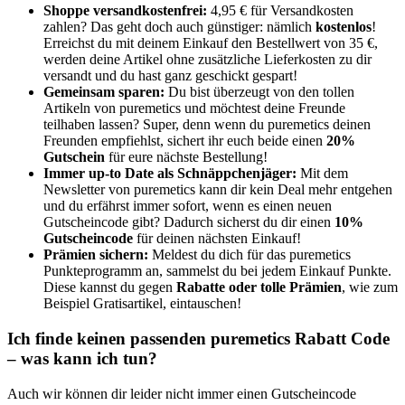
Shoppe versandkostenfrei:
4,95 € für Versandkosten
zahlen? Das geht doch auch günstiger: nämlich
kostenlos
!
Erreichst du mit deinem Einkauf den Bestellwert von 35 €,
werden deine Artikel ohne zusätzliche Lieferkosten zu dir
versandt und du hast ganz geschickt gespart!
Gemeinsam sparen:
Du bist überzeugt von den tollen
Artikeln von puremetics und möchtest deine Freunde
teilhaben lassen? Super, denn wenn du puremetics deinen
Freunden empfiehlst, sichert ihr euch beide einen
20%
Gutschein
für eure nächste Bestellung!
Immer up-to Date als Schnäppchenjäger:
Mit dem
Newsletter von puremetics kann dir kein Deal mehr entgehen
und du erfährst immer sofort, wenn es einen neuen
Gutscheincode gibt? Dadurch sicherst du dir einen
10%
Gutscheincode
für deinen nächsten Einkauf!
Prämien sichern:
Meldest du dich für das puremetics
Punkteprogramm an, sammelst du bei jedem Einkauf Punkte.
Diese kannst du gegen
Rabatte oder tolle Prämien
, wie zum
Beispiel Gratisartikel, eintauschen!
Ich finde keinen passenden puremetics Rabatt Code
– was kann ich tun?
Auch wir können dir leider nicht immer einen Gutscheincode