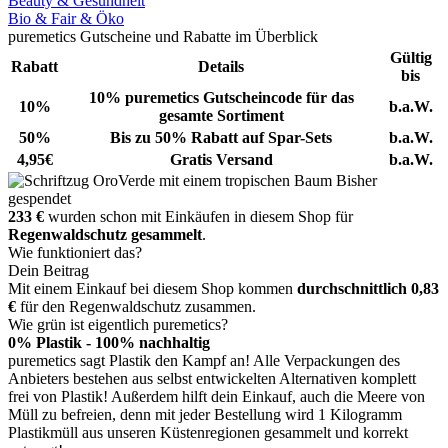
Beauty & Gesundheit
Bio & Fair & Öko
puremetics Gutscheine und Rabatte im Überblick
Gültig
Rabatt
Details
bis
10% puremetics Gutscheincode für das
10%
b.a.W.
gesamte Sortiment
50%
Bis zu 50% Rabatt auf Spar-Sets
b.a.W.
4,95€
Gratis Versand
b.a.W.
Bisher
gespendet
233 €
wurden schon mit Einkäufen in diesem Shop für
Regenwaldschutz gesammelt
.
Wie funktioniert das?
Dein Beitrag
Mit einem Einkauf bei diesem Shop kommen
durchschnittlich 0,83
€
für den Regenwaldschutz zusammen.
Wie grün ist eigentlich puremetics?
0% Plastik - 100% nachhaltig
puremetics sagt Plastik den Kampf an! Alle Verpackungen des
Anbieters bestehen aus selbst entwickelten Alternativen komplett
frei von Plastik! Außerdem hilft dein Einkauf, auch die Meere von
Müll zu befreien, denn mit jeder Bestellung wird 1 Kilogramm
Plastikmüll aus unseren Küstenregionen gesammelt und korrekt