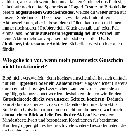
anbieten, aber auch wenn du einmal keinen Code bei uns findest,
haben wir noch einige Spartricks auf Lager! Teste zum Beispiel die
bereits
abgelaufenen Gutscheincodes
, welche du weiter unten auf
unserer Seite findest. Diese liegen zwar bereits hinter ihrem
Aktionszeitraum, aber in besonderen Fällen, kann man mit ihnen
immer noch sparen! Probiere dein Glück deshalb auf jeden Fall
einmal aus!
Schaue außerdem regelmäßig bei uns vorbei
, um
keine Aktion mehr zu verpassen oder stöbere in den
Deals
ähnlicher, interessanter Anbieter
. Sicherlich wirst du hier auch
fündig!
Wie gehe ich vor, wenn mein puremetics Gutschein
nicht funktioniert?
Bloß nicht verzweifeln, denn höchstwahrscheinlich hat sich einfach
nur ein
Tippfehler oder ein Zahlendreher
eingeschlichen! Bereits
durch ein überflüssiges Leerzeichen kann ein Gutscheincode als
ungültig gekennzeichnet werden, deshalb empfehlen wir dir, den
Gutscheincode direkt von unserer Seite zu kopieren
. Dadurch
kannst du dir sicher sein, dass der Rabattcode immer korrekt ist.
Sollte dein Gutschein immer noch nicht funktionieren,
wirf noch
einmal einen Blick auf die Details der Aktion
! Neben dem
Mindestbestellwert und besonderen Konditionen für bestimmte
Kundengruppen gibt es hier noch viele weitere Besonderheiten, die
du beachten musst!