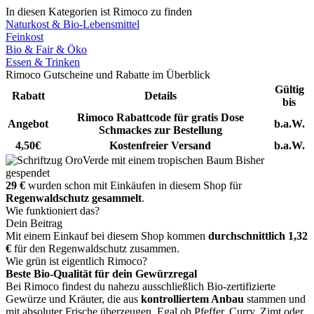
In diesen Kategorien ist Rimoco zu finden
Naturkost & Bio-Lebensmittel
Feinkost
Bio & Fair & Öko
Essen & Trinken
Rimoco Gutscheine und Rabatte im Überblick
Gültig
Rabatt
Details
bis
Rimoco Rabattcode für gratis Dose
Angebot
b.a.W.
Schmackes zur Bestellung
4,50€
Kostenfreier Versand
b.a.W.
Bisher
gespendet
29 €
wurden schon mit Einkäufen in diesem Shop für
Regenwaldschutz gesammelt
.
Wie funktioniert das?
Dein Beitrag
Mit einem Einkauf bei diesem Shop kommen
durchschnittlich 1,32
€
für den Regenwaldschutz zusammen.
Wie grün ist eigentlich Rimoco?
Beste Bio-Qualität für dein Gewürzregal
Bei Rimoco findest du nahezu ausschließlich Bio-zertifizierte
Gewürze und Kräuter, die aus
kontrolliertem Anbau
stammen und
mit absoluter Frische überzeugen. Egal ob Pfeffer, Curry, Zimt oder