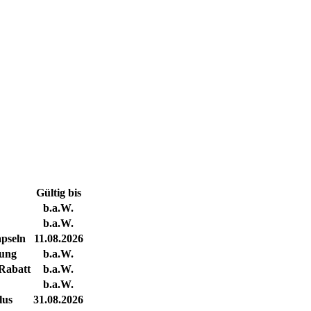
Gültig bis
b.a.W.
b.a.W.
pseln
11.08.2026
bung
b.a.W.
Rabatt
b.a.W.
b.a.W.
lus
31.08.2026