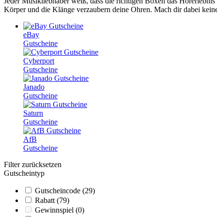
Jeder Musikliebhaber weiß, dass die richtigen Boxen das Hörerlebnis 
Körper und die Klänge verzaubern deine Ohren. Mach dir dabei kein
eBay
Gutscheine
Cyberport
Gutscheine
Janado
Gutscheine
Saturn
Gutscheine
AfB
Gutscheine
Filter zurücksetzen
Gutscheintyp
Gutscheincode
(29)
Rabatt
(79)
Gewinnspiel
(0)