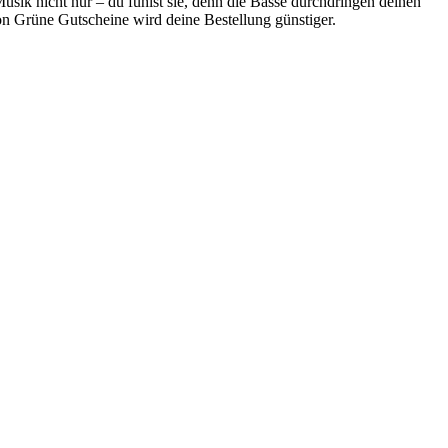
usik nicht nur – du fühlst sie, denn die Bässe durchdringen deinen
on
Grüne
Gutscheine
wird deine Bestellung günstiger.