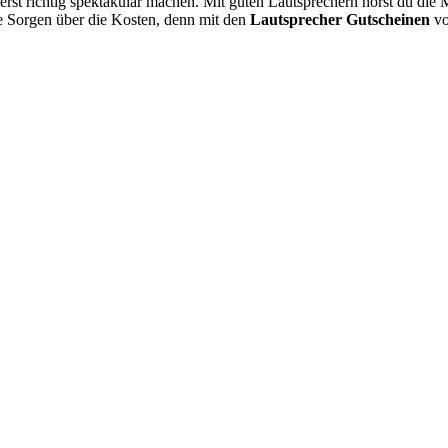
erst richtig spektakulär machen. Mit guten Lautsprechern hörst du die M
e Sorgen über die Kosten, denn mit den
Lautsprecher Gutscheinen
v