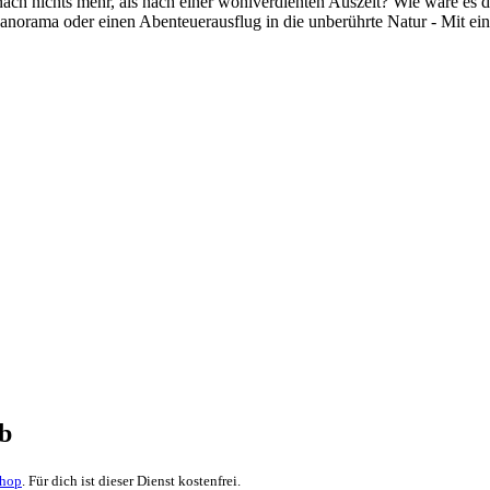
nach nichts mehr, als nach einer wohlverdienten Auszeit? Wie wäre es
panorama oder einen Abenteuerausflug in die unberührte Natur - Mit e
ub
Shop
. Für dich ist dieser Dienst kostenfrei.