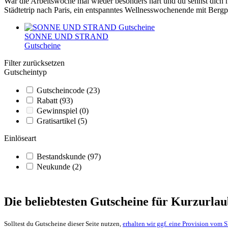
War die Arbeitswoche mal wieder besonders hart und du sehnst dich 
Städtetrip nach Paris, ein entspanntes Wellnesswochenende mit Berg
SONNE UND STRAND
Gutscheine
Filter zurücksetzen
Gutscheintyp
Gutscheincode
(23)
Rabatt
(93)
Gewinnspiel
(0)
Gratisartikel
(5)
Einlöseart
Bestandskunde
(97)
Neukunde
(2)
Die beliebtesten Gutscheine für Kurzurla
Solltest du Gutscheine dieser Seite nutzen,
erhalten wir ggf. eine Provision vom 