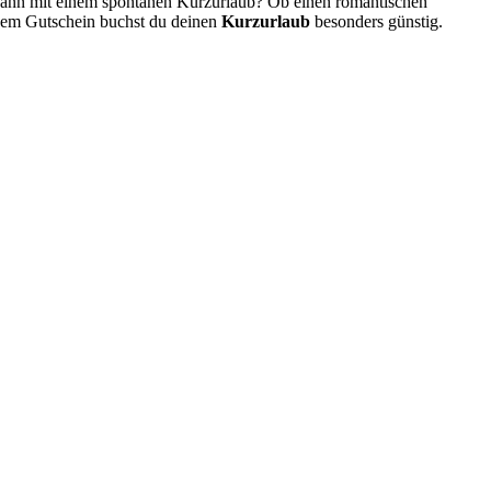
 dann mit einem spontanen Kurzurlaub? Ob einen romantischen
inem Gutschein buchst du deinen
Kurzurlaub
besonders günstig.