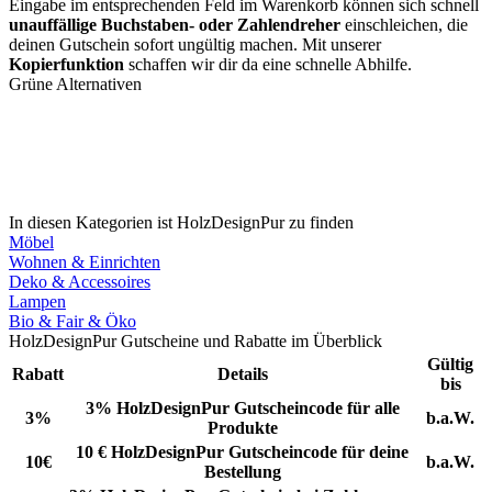
Eingabe im entsprechenden Feld im Warenkorb können sich schnell
unauffällige Buchstaben- oder Zahlendreher
einschleichen, die
deinen Gutschein sofort ungültig machen. Mit unserer
Kopierfunktion
schaffen wir dir da eine schnelle Abhilfe.
Grüne Alternativen
In diesen Kategorien ist HolzDesignPur zu finden
Möbel
Wohnen & Einrichten
Deko & Accessoires
Lampen
Bio & Fair & Öko
HolzDesignPur Gutscheine und Rabatte im Überblick
Gültig
Rabatt
Details
bis
3% HolzDesignPur Gutscheincode für alle
3%
b.a.W.
Produkte
10 € HolzDesignPur Gutscheincode für deine
10€
b.a.W.
Bestellung