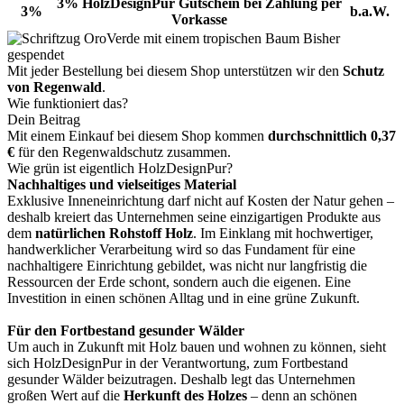
3% HolzDesignPur Gutschein bei Zahlung per
3%
b.a.W.
Vorkasse
Bisher
gespendet
Mit jeder Bestellung bei diesem Shop unterstützen wir den
Schutz
von Regenwald
.
Wie funktioniert das?
Dein Beitrag
Mit einem Einkauf bei diesem Shop kommen
durchschnittlich 0,37
€
für den Regenwaldschutz zusammen.
Wie grün ist eigentlich HolzDesignPur?
Nachhaltiges und vielseitiges Material
Exklusive Inneneinrichtung darf nicht auf Kosten der Natur gehen –
deshalb kreiert das Unternehmen seine einzigartigen Produkte aus
dem
natürlichen Rohstoff Holz
. Im Einklang mit hochwertiger,
handwerklicher Verarbeitung wird so das Fundament für eine
nachhaltigere Einrichtung gebildet, was nicht nur langfristig die
Ressourcen der Erde schont, sondern auch die eigenen. Eine
Investition in einen schönen Alltag und in eine grüne Zukunft.
Für den Fortbestand gesunder Wälder
Um auch in Zukunft mit Holz bauen und wohnen zu können, sieht
sich HolzDesignPur in der Verantwortung, zum Fortbestand
gesunder Wälder beizutragen. Deshalb legt das Unternehmen
großen Wert auf die
Herkunft des Holzes
– denn an schönen