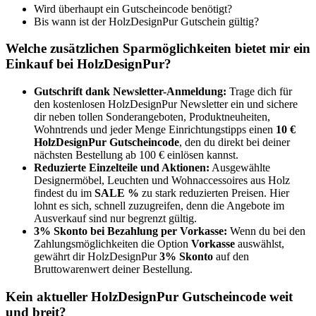
Wird überhaupt ein Gutscheincode benötigt?
Bis wann ist der HolzDesignPur Gutschein gültig?
Welche zusätzlichen Sparmöglichkeiten bietet mir ein
Einkauf bei HolzDesignPur?
Gutschrift dank Newsletter-Anmeldung:
Trage dich für
den kostenlosen HolzDesignPur Newsletter ein und sichere
dir neben tollen Sonderangeboten, Produktneuheiten,
Wohntrends und jeder Menge Einrichtungstipps einen
10 €
HolzDesignPur Gutscheincode
, den du direkt bei deiner
nächsten Bestellung ab 100 € einlösen kannst.
Reduzierte Einzelteile und Aktionen:
Ausgewählte
Designermöbel, Leuchten und Wohnaccessoires aus Holz
findest du im
SALE %
zu stark reduzierten Preisen. Hier
lohnt es sich, schnell zuzugreifen, denn die Angebote im
Ausverkauf sind nur begrenzt gültig.
3% Skonto bei Bezahlung per Vorkasse:
Wenn du bei den
Zahlungsmöglichkeiten die Option
Vorkasse
auswählst,
gewährt dir HolzDesignPur
3% Skonto
auf den
Bruttowarenwert deiner Bestellung.
Kein aktueller HolzDesignPur Gutscheincode weit
und breit?