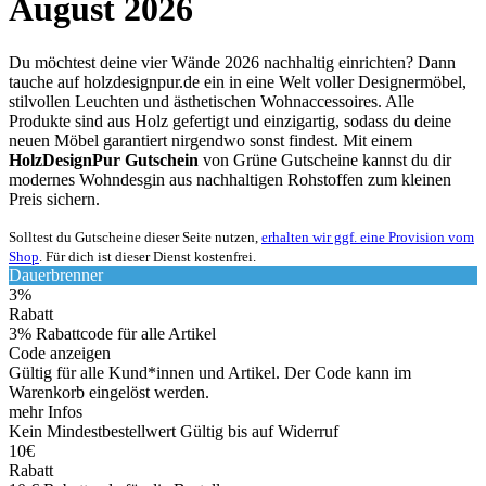
August 2026
Du möchtest deine vier Wände 2026 nachhaltig einrichten? Dann
tauche auf holzdesignpur.de ein in eine Welt voller Designermöbel,
stilvollen Leuchten und ästhetischen Wohnaccessoires. Alle
Produkte sind aus Holz gefertigt und einzigartig, sodass du deine
neuen Möbel garantiert nirgendwo sonst findest. Mit einem
HolzDesignPur Gutschein
von
Grüne
Gutscheine
kannst du dir
modernes Wohndesgin aus nachhaltigen Rohstoffen zum kleinen
Preis sichern.
Solltest du Gutscheine dieser Seite nutzen,
erhalten wir ggf. eine Provision vom
Shop
. Für dich ist dieser Dienst kostenfrei.
Dauerbrenner
3%
Rabatt
3% Rabattcode für alle Artikel
Code anzeigen
Gültig für alle Kund*innen und Artikel. Der Code kann im
Warenkorb eingelöst werden.
mehr Infos
Kein Mindestbestellwert
Gültig bis auf Widerruf
10€
Rabatt