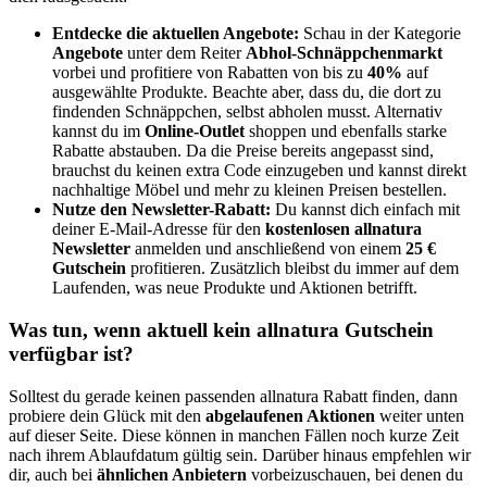
Entdecke die aktuellen Angebote:
Schau in der Kategorie
Angebote
unter dem Reiter
Abhol-Schnäppchenmarkt
vorbei und profitiere von Rabatten von bis zu
40%
auf
ausgewählte Produkte. Beachte aber, dass du, die dort zu
findenden Schnäppchen, selbst abholen musst. Alternativ
kannst du im
Online-Outlet
shoppen und ebenfalls starke
Rabatte abstauben. Da die Preise bereits angepasst sind,
brauchst du keinen extra Code einzugeben und kannst direkt
nachhaltige Möbel und mehr zu kleinen Preisen bestellen.
Nutze den Newsletter-Rabatt:
Du kannst dich einfach mit
deiner E-Mail-Adresse für den
kostenlosen allnatura
Newsletter
anmelden und anschließend von einem
25 €
Gutschein
profitieren. Zusätzlich bleibst du immer auf dem
Laufenden, was neue Produkte und Aktionen betrifft.
Was tun, wenn aktuell kein allnatura Gutschein
verfügbar ist?
Solltest du gerade keinen passenden allnatura Rabatt finden, dann
probiere dein Glück mit den
abgelaufenen Aktionen
weiter unten
auf dieser Seite. Diese können in manchen Fällen noch kurze Zeit
nach ihrem Ablaufdatum gültig sein. Darüber hinaus empfehlen wir
dir, auch bei
ähnlichen Anbietern
vorbeizuschauen, bei denen du