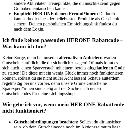
andere Aktivitäten Treuepunkte, die du anschließend gegen
Guthaben eintauschen kannst.
Empfiehl HER ONE deinen Freund*innen:
Dadurch
kannst du dir eines der beliebtesten Produkte als Geschenk
sichern. Deinen persönlichen Empfehlungslink findest du
nach dem Login.
Ich finde keinen passenden HERONE Rabattcode –
Was kann ich tun?
Keine Sorge, denn bei unseren
alternativen Anbietern
warten
Gutscheine auf dich, die dir sicherlich zusagen! Oftmals lohnt es
sich auch, einen Sparversuch mit einem bereits
abgelaufenen Code
zu starten! Da diese mit ein wenig Glück immer noch funktionieren
können, solltest du sie nicht außer Acht lassen! Schaue außerdem
regelmäßig bei uns vorbei, denn unsere
Grüne
Gutscheine
Sparexpert*innen sind stetig auf der Suche nach neuen
Gutscheincodes für deine Lieblingsshops.
Wie gehe ich vor, wenn mein HER ONE Rabattcode
nicht funktioniert?
Gutscheinbedingungen beachten:
Solltest du dir unsicher
sein, ob dein Gutscheincode noch im Aktionszeitraum liegt