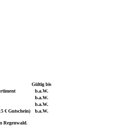
Gültig bis
rtiment
b.a.W.
b.a.W.
b.a.W.
5 € Gutschein)
b.a.W.
on Regenwald
.