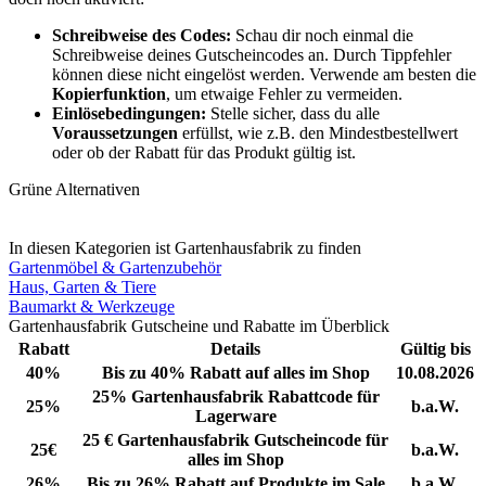
Schreibweise des Codes:
Schau dir noch einmal die
Schreibweise deines Gutscheincodes an. Durch Tippfehler
können diese nicht eingelöst werden. Verwende am besten die
Kopierfunktion
, um etwaige Fehler zu vermeiden.
Einlösebedingungen:
Stelle sicher, dass du alle
Voraussetzungen
erfüllst, wie z.B. den Mindestbestellwert
oder ob der Rabatt für das Produkt gültig ist.
Grüne Alternativen
In diesen Kategorien ist Gartenhausfabrik zu finden
Gartenmöbel & Gartenzubehör
Haus, Garten & Tiere
Baumarkt & Werkzeuge
Gartenhausfabrik Gutscheine und Rabatte im Überblick
Rabatt
Details
Gültig bis
40%
Bis zu 40% Rabatt auf alles im Shop
10.08.2026
25% Gartenhausfabrik Rabattcode für
25%
b.a.W.
Lagerware
25 € Gartenhausfabrik Gutscheincode für
25€
b.a.W.
alles im Shop
26%
Bis zu 26% Rabatt auf Produkte im Sale
b.a.W.