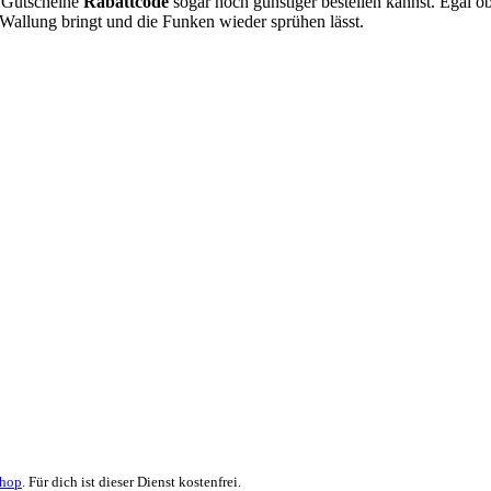
Gutscheine
Rabattcode
sogar noch günstiger bestellen kannst. Egal ob
n Wallung bringt und die Funken wieder sprühen lässt.
Shop
. Für dich ist dieser Dienst kostenfrei.