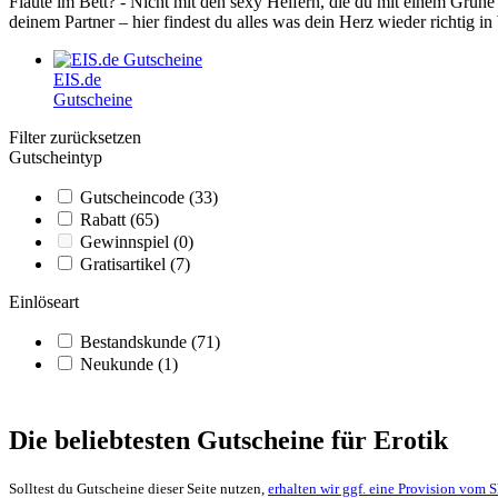
Flaute im Bett? - Nicht mit den sexy Helfern, die du mit einem
Grüne
deinem Partner – hier findest du alles was dein Herz wieder richtig i
EIS.de
Gutscheine
Filter zurücksetzen
Gutscheintyp
Gutscheincode
(33)
Rabatt
(65)
Gewinnspiel
(0)
Gratisartikel
(7)
Einlöseart
Bestandskunde
(71)
Neukunde
(1)
Die beliebtesten Gutscheine für Erotik
Solltest du Gutscheine dieser Seite nutzen,
erhalten wir ggf. eine Provision vom 