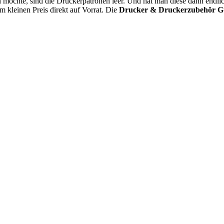
 möchte, sind die Druckerpatronen leer. Und hat man diese dann endli
m kleinen Preis direkt auf Vorrat. Die
Drucker & Druckerzubehör Gu