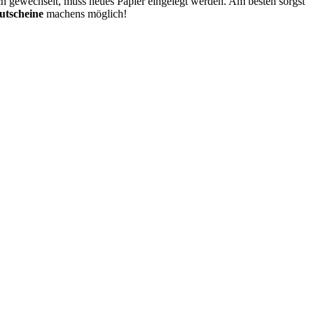
ch gewechselt, muss neues Papier eingelegt werden. Am besten sorgst
tscheine
machens möglich!