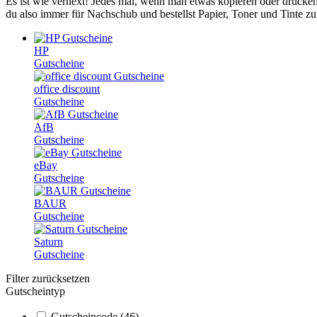
Es ist wie verhext! Jedes mal, wenn man etwas kopieren oder drucken
du also immer für Nachschub und bestellst Papier, Toner und Tinte zu
HP
Gutscheine
office discount
Gutscheine
AfB
Gutscheine
eBay
Gutscheine
BAUR
Gutscheine
Saturn
Gutscheine
Filter zurücksetzen
Gutscheintyp
Gutscheincode
(46)