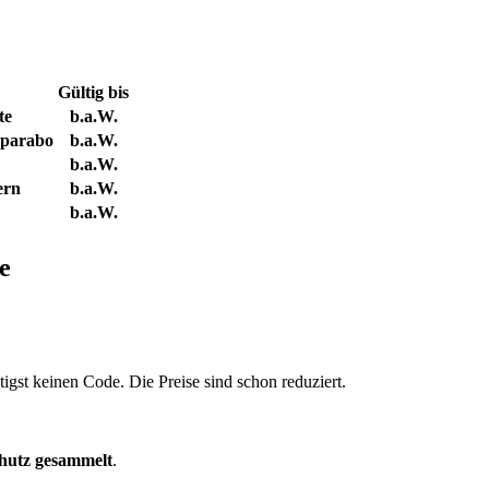
Gültig bis
te
b.a.W.
Sparabo
b.a.W.
b.a.W.
ern
b.a.W.
b.a.W.
e
igst keinen Code. Die Preise sind schon reduziert.
hutz gesammelt
.