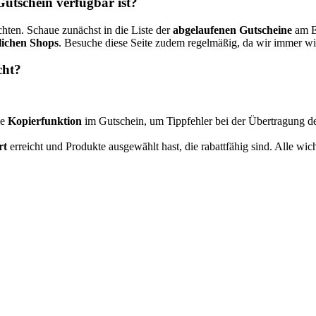
utschein verfügbar ist?
hten. Schaue zunächst in die Liste der
abgelaufenen Gutscheine
am En
lichen Shops
. Besuche diese Seite zudem regelmäßig, da wir immer w
cht?
ie
Kopierfunktion
im Gutschein, um Tippfehler bei der Übertragung d
rt
erreicht und Produkte ausgewählt hast, die rabattfähig sind. Alle wic