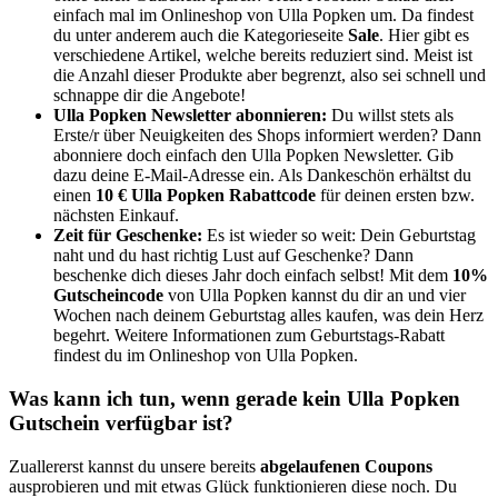
einfach mal im Onlineshop von Ulla Popken um. Da findest
du unter anderem auch die Kategorieseite
Sale
. Hier gibt es
verschiedene Artikel, welche bereits reduziert sind. Meist ist
die Anzahl dieser Produkte aber begrenzt, also sei schnell und
schnappe dir die Angebote!
Ulla Popken Newsletter abonnieren:
Du willst stets als
Erste/r über Neuigkeiten des Shops informiert werden? Dann
abonniere doch einfach den Ulla Popken Newsletter. Gib
dazu deine E-Mail-Adresse ein. Als Dankeschön erhältst du
einen
10 € Ulla Popken Rabattcode
für deinen ersten bzw.
nächsten Einkauf.
Zeit für Geschenke:
Es ist wieder so weit: Dein Geburtstag
naht und du hast richtig Lust auf Geschenke? Dann
beschenke dich dieses Jahr doch einfach selbst! Mit dem
10%
Gutscheincode
von Ulla Popken kannst du dir an und vier
Wochen nach deinem Geburtstag alles kaufen, was dein Herz
begehrt. Weitere Informationen zum Geburtstags-Rabatt
findest du im Onlineshop von Ulla Popken.
Was kann ich tun, wenn gerade kein Ulla Popken
Gutschein verfügbar ist?
Zuallererst kannst du unsere bereits
abgelaufenen Coupons
ausprobieren und mit etwas Glück funktionieren diese noch. Du