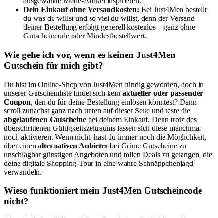
ausgewählte Mode-Artikel inspirieren.
Dein Einkauf ohne Versandkosten:
Bei Just4Men bestellt
du was du willst und so viel du willst, denn der Versand
deiner Bestellung erfolgt generell kostenlos – ganz ohne
Gutscheincode oder Mindestbestellwert.
Wie gehe ich vor, wenn es keinen Just4Men
Gutschein für mich gibt?
Du bist im Online-Shop von Just4Men fündig geworden, doch in
unserer Gutscheinliste findet sich kein
aktueller oder passender
Coupon
, den du für deine Bestellung einlösen könntest? Dann
scroll zunächst ganz nach unten auf dieser Seite und teste die
abgelaufenen Gutscheine
bei deinem Einkauf. Denn trotz des
überschrittenen Gültigkeitszeitraums lassen sich diese manchmal
noch aktivieren. Wenn nicht, hast du immer noch die Möglichkeit,
über einen
alternativen Anbieter
bei
Grüne
Gutscheine
zu
unschlagbar günstigen Angeboten und tollen Deals zu gelangen, die
deine digitale Shopping-Tour in eine wahre Schnäppchenjagd
verwandeln.
Wieso funktioniert mein Just4Men Gutscheincode
nicht?