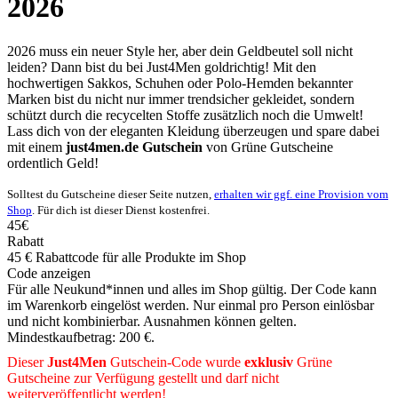
2026
2026 muss ein neuer Style her, aber dein Geldbeutel soll nicht
leiden? Dann bist du bei Just4Men goldrichtig! Mit den
hochwertigen Sakkos, Schuhen oder Polo-Hemden bekannter
Marken bist du nicht nur immer trendsicher gekleidet, sondern
schützt durch die recycelten Stoffe zusätzlich noch die Umwelt!
Lass dich von der eleganten Kleidung überzeugen und spare dabei
mit einem
just4men.de Gutschein
von
Grüne
Gutscheine
ordentlich Geld!
Solltest du Gutscheine dieser Seite nutzen,
erhalten wir ggf. eine Provision vom
Shop
. Für dich ist dieser Dienst kostenfrei.
45€
Rabatt
45 € Rabattcode für alle Produkte im Shop
Code anzeigen
Für alle Neukund*innen und alles im Shop gültig. Der Code kann
im Warenkorb eingelöst werden. Nur einmal pro Person einlösbar
und nicht kombinierbar. Ausnahmen können gelten.
Mindestkaufbetrag: 200 €.
Dieser
Just4Men
Gutschein-Code wurde
exklusiv
Grüne
Gutscheine
zur Verfügung gestellt und darf nicht
weiterveröffentlicht werden!