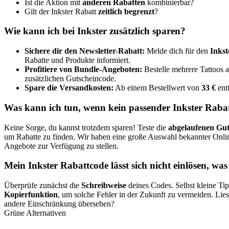
Ist die Aktion mit
anderen Rabatten
kombinierbar?
Gilt der Inkster Rabatt
zeitlich begrenzt
?
Wie kann ich bei Inkster zusätzlich sparen?
Sichere dir den Newsletter-Rabatt:
Melde dich für den
Inkst
Rabatte und Produkte informiert.
Profitiere von Bundle-Angeboten:
Bestelle mehrere Tattoos 
zusätzlichen Gutscheincode.
Spare die Versandkosten:
Ab einem Bestellwert von
33 €
entf
Was kann ich tun, wenn kein passender Inkster Rabat
Keine Sorge, du kannst trotzdem sparen! Teste die
abgelaufenen Gut
um Rabatte zu finden. Wir haben eine große Auswahl bekannter Onli
Angebote zur Verfügung zu stellen.
Mein Inkster Rabattcode lässt sich nicht einlösen, wa
Überprüfe zunächst die
Schreibweise
deines Codes. Selbst kleine Tip
Kopierfunktion
, um solche Fehler in der Zukunft zu vermeiden. Lie
andere Einschränkung übersehen?
Grüne Alternativen