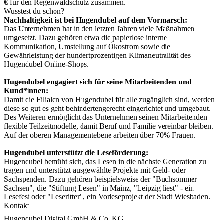
€
für den Regenwaldschutz zusammen.
Wusstest du schon?
Nachhaltigkeit ist bei Hugendubel auf dem Vormarsch:
Das Unternehmen hat in den letzten Jahren viele Maßnahmen
umgesetzt. Dazu gehören etwa die papierlose interne
Kommunikation, Umstellung auf Ökostrom sowie die
Gewährleistung der hundertprozentigen Klimaneutralität des
Hugendubel Online-Shops.
Hugendubel engagiert sich für seine Mitarbeitenden und
Kund*innen:
Damit die Filialen von Hugendubel für alle zugänglich sind, werden
diese so gut es geht behindertengerecht eingerichtet und umgebaut.
Des Weiteren ermöglicht das Unternehmen seinen Mitarbeitenden
flexible Teilzeitmodelle, damit Beruf und Familie vereinbar bleiben.
Auf der oberen Managementebene arbeiten über 70% Frauen.
Hugendubel unterstützt die Leseförderung:
Hugendubel bemüht sich, das Lesen in die nächste Generation zu
tragen und unterstützt ausgewählte Projekte mit Geld- oder
Sachspenden. Dazu gehören beispielsweise der "Buchsommer
Sachsen", die "Stiftung Lesen" in Mainz, "Leipzig liest" - ein
Lesefest oder "Leseritter", ein Vorleseprojekt der Stadt Wiesbaden.
Kontakt
Hugendubel Digital GmbH & Co. KG