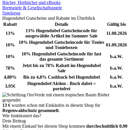
Bücher, Hörbücher und eBooks
Brettspiele & Gesellschaftsspiele
Spielzeug
Hugendubel Gutscheine und Rabatte im Überblick
Rabatt
Details
Gültig bis
13% Hugendubel Gutscheincode für
13%
11.08.2026
ausgewählte Artikel im Summer Sale
10% Hugendubel Gutscheincode für Tonies
10%
01.09.2026
und Tonieboxen
10% Hugendubel Gutscheincode für fast
10%
b.a.W.
das gesamte Sortiment
Jetzt bis zu 78% Rabatt im Hugendubel
78%
b.a.W.
Sale
4,80%
Bis zu 4,8% Cashback bei Hugendubel
b.a.W.
Hugendubel Aktion - Buch dabei =
3,95€
b.a.W.
portofrei
Bisher
gespendet
13 €
wurden schon mit Einkäufen in diesem Shop für
Regenwaldschutz gesammelt
.
Wie funktioniert das?
Dein Beitrag
Mit einem Einkauf bei diesem Shop kommen
durchschnittlich 0,90