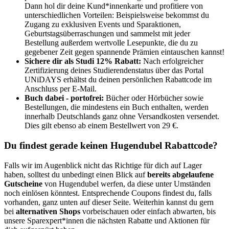
Dann hol dir deine Kund*innenkarte und profitiere von
unterschiedlichen Vorteilen: Beispielsweise bekommst du
Zugang zu exklusiven Events und Sparaktionen,
Geburtstagsüberraschungen und sammelst mit jeder
Bestellung außerdem wertvolle Lesepunkte, die du zu
gegebener Zeit gegen spannende Prämien eintauschen kannst!
Sichere dir als Studi 12% Rabatt:
Nach erfolgreicher
Zertifizierung deines Studierendenstatus über das Portal
UNiDAYS erhältst du deinen persönlichen Rabattcode im
Anschluss per E-Mail.
Buch dabei - portofrei:
Bücher oder Hörbücher sowie
Bestellungen, die mindestens ein Buch enthalten, werden
innerhalb Deutschlands ganz ohne Versandkosten versendet.
Dies gilt ebenso ab einem Bestellwert von 29 €.
Du findest gerade keinen Hugendubel Rabattcode?
Falls wir im Augenblick nicht das Richtige für dich auf Lager
haben, solltest du unbedingt einen Blick auf
bereits abgelaufene
Gutscheine
von Hugendubel werfen, da diese unter Umständen
noch einlösen könntest. Entsprechende Coupons findest du, falls
vorhanden, ganz unten auf dieser Seite. Weiterhin kannst du gern
bei
alternativen Shops
vorbeischauen oder einfach abwarten, bis
unsere Sparexpert*innen die nächsten Rabatte und Aktionen für