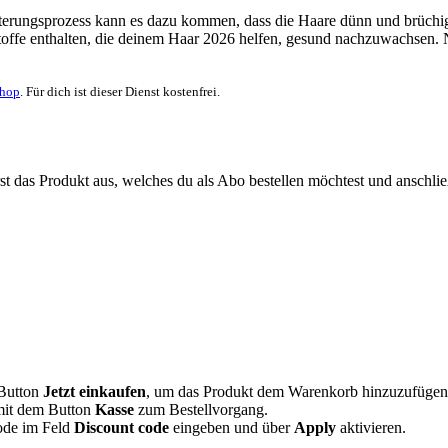
terungsprozess kann es dazu kommen, dass die Haare dünn und brüchig w
toffe enthalten, die deinem Haar 2026 helfen, gesund nachzuwachsen.
Shop
. Für dich ist dieser Dienst kostenfrei.
 das Produkt aus, welches du als Abo bestellen möchtest und anschließe
 Button
Jetzt einkaufen
, um das Produkt dem Warenkorb hinzuzufügen
 mit dem Button
Kasse
zum Bestellvorgang.
ode im Feld
Discount code
eingeben und über
Apply
aktivieren.