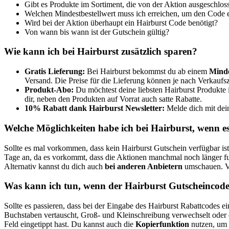
Gibt es Produkte im Sortiment, die von der Aktion ausgeschlos
Welchen Mindestbestellwert muss ich erreichen, um den Code 
Wird bei der Aktion überhaupt ein Hairburst Code benötigt?
Von wann bis wann ist der Gutschein gültig?
Wie kann ich bei Hairburst zusätzlich sparen?
Gratis Lieferung:
Bei Hairburst bekommst du ab einem
Minde
Versand. Die Preise für die Lieferung können je nach Verkaufsz
Produkt-Abo:
Du möchtest deine liebsten Hairburst Produkte 
dir, neben den Produkten auf Vorrat auch satte Rabatte.
10% Rabatt dank Hairburst Newsletter:
Melde dich mit dei
Welche Möglichkeiten habe ich bei Hairburst, wenn es
Sollte es mal vorkommen, dass kein Hairburst Gutschein verfügbar ist
Tage an, da es vorkommt, dass die Aktionen manchmal noch länger fu
Alternativ kannst du dich auch
bei anderen Anbietern
umschauen. Vie
Was kann ich tun, wenn der Hairburst Gutscheincode 
Sollte es passieren, dass bei der Eingabe des Hairburst Rabattcodes 
Buchstaben vertauscht, Groß- und Kleinschreibung verwechselt oder 
Feld eingetippt hast. Du kannst auch die
Kopierfunktion
nutzen, um 