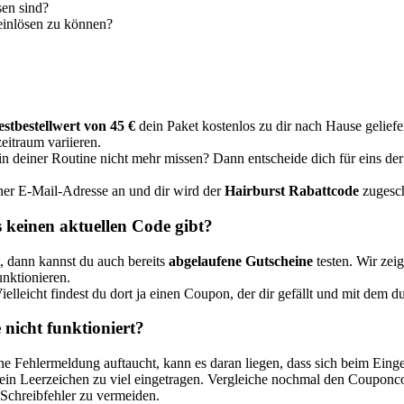
sen sind?
einlösen zu können?
stbestellwert von 45 €
dein Paket kostenlos zu dir nach Hause geliefert
eitraum variieren.
in deiner Routine nicht mehr missen? Dann entscheide dich für eins de
ner E-Mail-Adresse an und dir wird der
Hairburst Rabattcode
zugesch
 keinen aktuellen Code gibt?
, dann kannst du auch bereits
abgelaufene Gutscheine
testen. Wir zei
nktionieren.
lleicht findest du dort ja einen Coupon, der dir gefällt und mit dem du
nicht funktioniert?
eine Fehlermeldung auftaucht, kann es daran liegen, dass sich beim Ein
ein Leerzeichen zu viel eingetragen. Vergleiche nochmal den Couponc
Schreibfehler zu vermeiden.