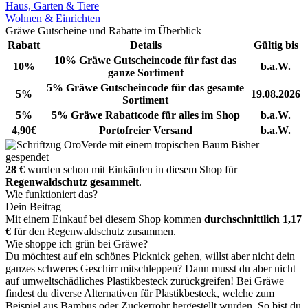
Haus, Garten & Tiere
Wohnen & Einrichten
Gräwe Gutscheine und Rabatte im Überblick
Rabatt
Details
Gültig bis
10% Gräwe Gutscheincode für fast das
10%
b.a.W.
ganze Sortiment
5% Gräwe Gutscheincode für das gesamte
5%
19.08.2026
Sortiment
5%
5% Gräwe Rabattcode für alles im Shop
b.a.W.
4,90€
Portofreier Versand
b.a.W.
Bisher
gespendet
28 €
wurden schon mit Einkäufen in diesem Shop für
Regenwaldschutz gesammelt
.
Wie funktioniert das?
Dein Beitrag
Mit einem Einkauf bei diesem Shop kommen
durchschnittlich 1,17
€
für den Regenwaldschutz zusammen.
Wie shoppe ich grün bei Gräwe?
Du möchtest auf ein schönes Picknick gehen, willst aber nicht dein
ganzes schweres Geschirr mitschleppen? Dann musst du aber nicht
auf umweltschädliches Plastikbesteck zurückgreifen! Bei Gräwe
findest du diverse Alternativen für Plastikbesteck, welche zum
Beispiel aus Bambus oder Zuckerrohr hergestellt wurden. So bist du