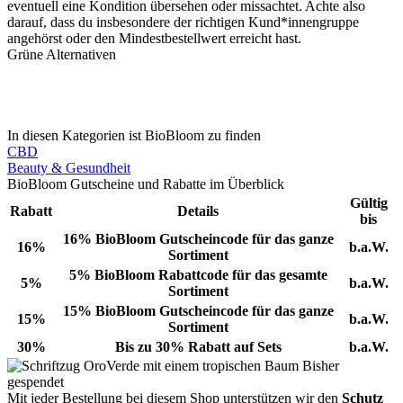
eventuell eine Kondition übersehen oder missachtet. Achte also
darauf, dass du insbesondere der richtigen Kund*innengruppe
angehörst oder den Mindestbestellwert erreicht hast.
Grüne Alternativen
In diesen Kategorien ist BioBloom zu finden
CBD
Beauty & Gesundheit
BioBloom Gutscheine und Rabatte im Überblick
Gültig
Rabatt
Details
bis
16% BioBloom Gutscheincode für das ganze
16%
b.a.W.
Sortiment
5% BioBloom Rabattcode für das gesamte
5%
b.a.W.
Sortiment
15% BioBloom Gutscheincode für das ganze
15%
b.a.W.
Sortiment
30%
Bis zu 30% Rabatt auf Sets
b.a.W.
Bisher
gespendet
Mit jeder Bestellung bei diesem Shop unterstützen wir den
Schutz