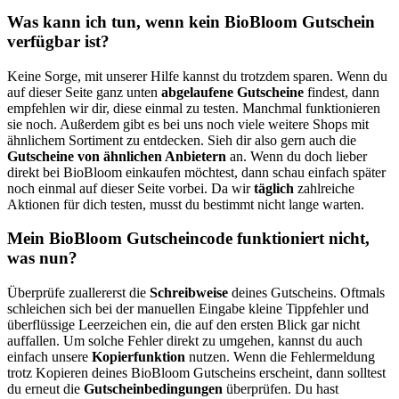
Was kann ich tun, wenn kein BioBloom Gutschein
verfügbar ist?
Keine Sorge, mit unserer Hilfe kannst du trotzdem sparen. Wenn du
auf dieser Seite ganz unten
abgelaufene Gutscheine
findest, dann
empfehlen wir dir, diese einmal zu testen. Manchmal funktionieren
sie noch. Außerdem gibt es bei uns noch viele weitere Shops mit
ähnlichem Sortiment zu entdecken. Sieh dir also gern auch die
Gutscheine von ähnlichen Anbietern
an. Wenn du doch lieber
direkt bei BioBloom einkaufen möchtest, dann schau einfach später
noch einmal auf dieser Seite vorbei. Da wir
täglich
zahlreiche
Aktionen für dich testen, musst du bestimmt nicht lange warten.
Mein BioBloom Gutscheincode funktioniert nicht,
was nun?
Überprüfe zuallererst die
Schreibweise
deines Gutscheins. Oftmals
schleichen sich bei der manuellen Eingabe kleine Tippfehler und
überflüssige Leerzeichen ein, die auf den ersten Blick gar nicht
auffallen. Um solche Fehler direkt zu umgehen, kannst du auch
einfach unsere
Kopierfunktion
nutzen. Wenn die Fehlermeldung
trotz Kopieren deines BioBloom Gutscheins erscheint, dann solltest
du erneut die
Gutscheinbedingungen
überprüfen. Du hast