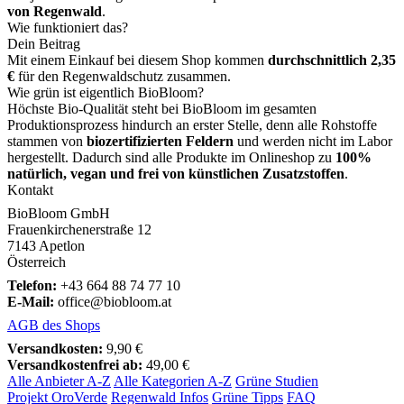
von Regenwald
.
Wie funktioniert das?
Dein Beitrag
Mit einem Einkauf bei diesem Shop kommen
durchschnittlich 2,35
€
für den Regenwaldschutz zusammen.
Wie grün ist eigentlich BioBloom?
Höchste Bio-Qualität steht bei BioBloom im gesamten
Produktionsprozess hindurch an erster Stelle, denn alle Rohstoffe
stammen von
biozertifizierten Feldern
und werden nicht im Labor
hergestellt. Dadurch sind alle Produkte im Onlineshop zu
100%
natürlich, vegan und frei von künstlichen Zusatzstoffen
.
Kontakt
BioBloom GmbH
Frauenkirchenerstraße 12
7143 Apetlon
Österreich
Telefon:
+43 664 88 74 77 10
E-Mail:
office@biobloom.at
AGB des Shops
Versandkosten:
9,90 €
Versandkostenfrei ab:
49,00 €
Alle Anbieter A-Z
Alle Kategorien A-Z
Grüne Studien
Projekt OroVerde
Regenwald Infos
Grüne Tipps
FAQ